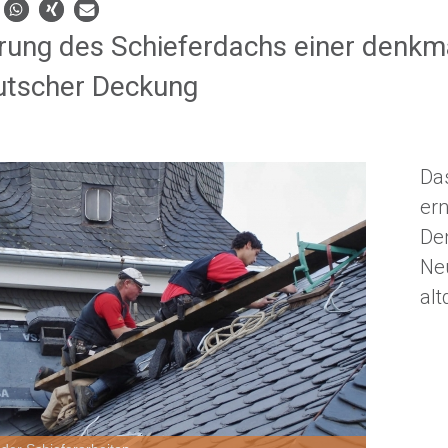
rung des Schieferdachs einer denkma
utscher Deckung
Das
ern
De
Ne
al