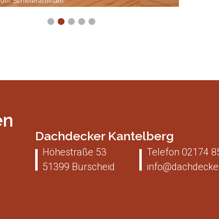
der Schieferarbeiten
en
Dachdecker Kantelberg
Höhestraße 53
Telefon
02174 8
51399
Burscheid
info@dachdecker