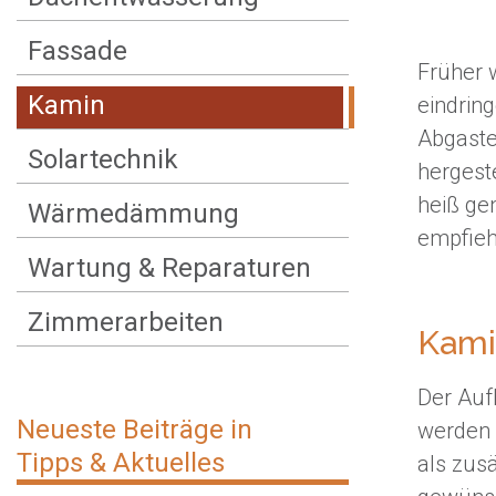
Fassade
Früher 
Kamin
eindrin
Abgaste
Solartechnik
hergest
heiß ge
Wärmedämmung
empfieh
Wartung & Reparaturen
Zimmerarbeiten
Kami
Der Auf
Neueste Beiträge in
werden 
Tipps & Aktuelles
als zus