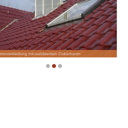
minverkleidung mit walzblanken Zinkscharen