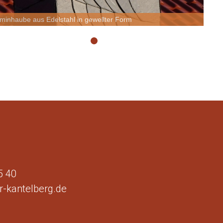
minhaube aus Edelstahl in gewellter Form
5 40
-kantelberg.de