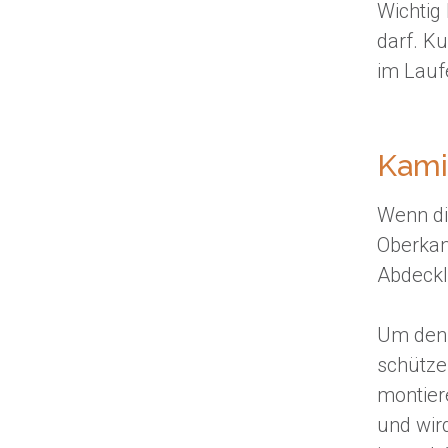
Wichtig 
darf. K
im Laufe
Kam
Wenn die
Oberkan
Abdeckl
Um den 
schütze
montier
und wird