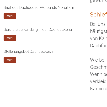
gewünsc
Brief des Dachdecker-Verbands Nordrhein
Schie
mehr
Bei uns
Berufsfelderkundung in der Dachdeckerei
häufigs
von Kam
mehr
Dachfor
Stellenangebot Dachdecker/in
Wie bei
mehr
Geschma
Wenn be
verkleid
Kamin d