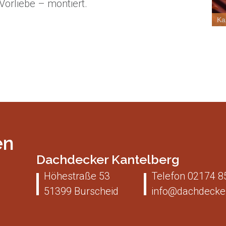
Vorliebe – montiert.
Ka
en
Dachdecker Kantelberg
Höhestraße 53
Telefon
02174 8
51399
Burscheid
info@dachdecker