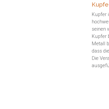
Kupfe
Kupfer 
hochwer
seinen 
Kupfer b
Metall 
dass di
Die Vera
ausgefü